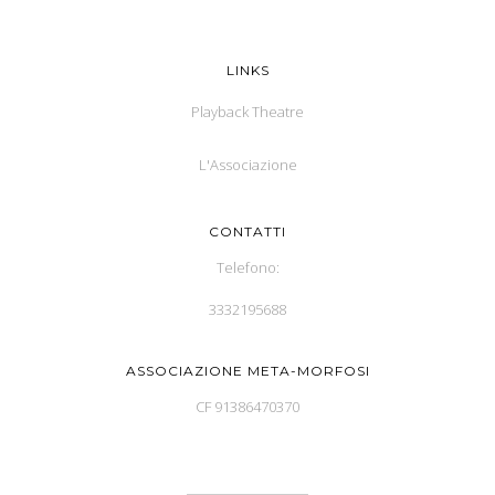
LINKS
Playback Theatre
L'Associazione
CONTATTI
Telefono:
3332195688
ASSOCIAZIONE META-MORFOSI
CF 91386470370