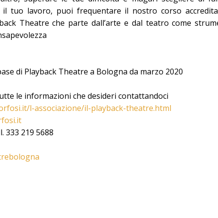
il tuo lavoro, puoi frequentare il nostro corso accredita
yback Theatre che parte dall’arte e dal teatro come strum
nsapevolezza
 base di Playback Theatre a Bologna da marzo 2020
tutte le informazioni che desideri contattandoci
rfosi.it/l-associazione/il-playback-theatre.html
osi.it
l. 333 219 5688
trebologna