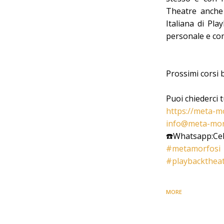
Theatre anche 
Italiana di Pla
personale e co
Prossimi corsi
Puoi chiederci 
https://meta-mo
info@meta-morf
☎️
Whatsapp:Cel
#
metamorfosi
#
playbackthea
MORE