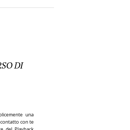
RSO DI
é
plicemente una
 contatto con te
are del Playback