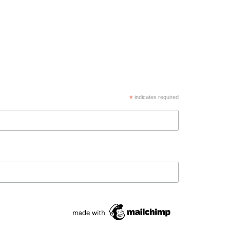
*
indicates required