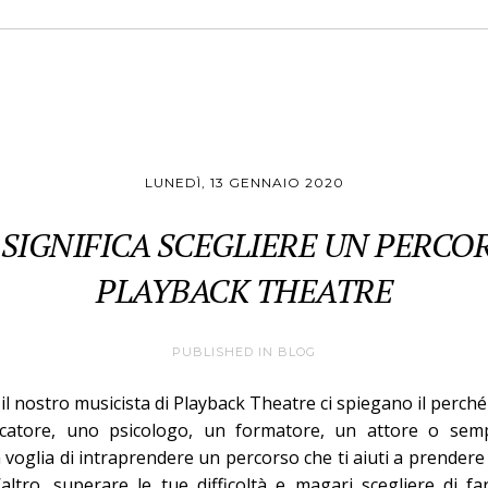
LUNEDÌ, 13 GENNAIO 2020
SIGNIFICA SCEGLIERE UN PERCO
PLAYBACK THEATRE
PUBLISHED IN
BLOG
 e il nostro musicista di Playback Theatre ci spiegano il perch
catore, uno psicologo, un formatore, un attore o sem
voglia di intraprendere un percorso che ti aiuti a prendere
altro, superare le tue difficoltà e magari scegliere di f