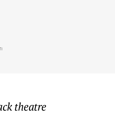
TI
ack theatre