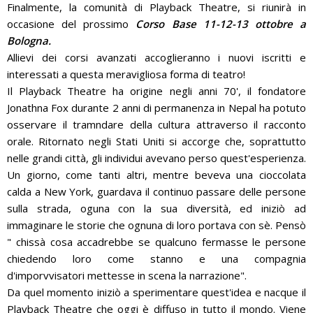
Finalmente, la comunità di Playback Theatre, si riunirà in
occasione del prossimo
Corso Base 11-12-13 ottobre a
Bologna.
Allievi dei corsi avanzati accoglieranno i nuovi iscritti e
interessati a questa meravigliosa forma di teatro!
Il Playback Theatre ha origine negli anni 70', il fondatore
Jonathna Fox durante 2 anni di permanenza in Nepal ha potuto
osservare il tramndare della cultura attraverso il racconto
orale. Ritornato negli Stati Uniti si accorge che, soprattutto
nelle grandi città, gli individui avevano perso quest'esperienza.
Un giorno, come tanti altri, mentre beveva una cioccolata
calda a New York, guardava il continuo passare delle persone
sulla strada, oguna con la sua diversità, ed iniziò ad
immaginare le storie che ognuna di loro portava con sè. Pensò
" chissà cosa accadrebbe se qualcuno fermasse le persone
chiedendo loro come stanno e una compagnia
d'imporvvisatori mettesse in scena la narrazione".
Da quel momento iniziò a sperimentare quest'idea e nacque il
Playback Theatre che oggi è diffuso in tutto il mondo. Viene